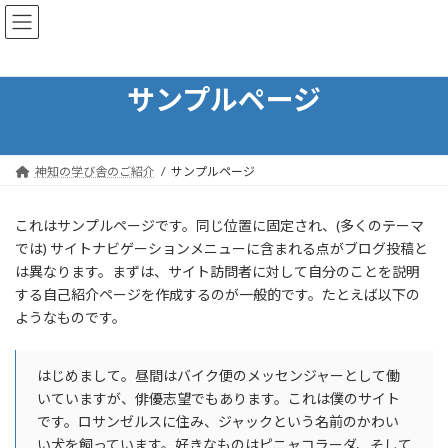
コ
ナ
一般社団法人 - 精神学教育研究機構
ン
ビ
テ
ゲ
ン
ー
ツ
シ
サンプルページ
へ
ョ
ス
ン
キ
に
ッ
移
神知の学び舎のご紹介
サンプルページ
プ
動
これはサンプルページです。同じ位置に固定され、(多くのテーマ
では) サイトナビゲーションメニューに含まれる点がブログ投稿と
は異なります。まずは、サイト訪問者に対して自分のことを説明
する自己紹介ページを作成するのが一般的です。たとえば以下の
ようなものです。
はじめまして。昼間はバイク便のメッセンジャーとして働
いていますが、俳優志望でもあります。これは僕のサイト
です。ロサンゼルスに住み、ジャックという名前のかわい
い犬を飼っています。好きなものはピニャコラーダ、そして